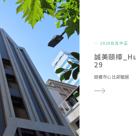
─ 2020台北中正
誠美頤樺_Hua
29
頤養市心 比鄰藝居